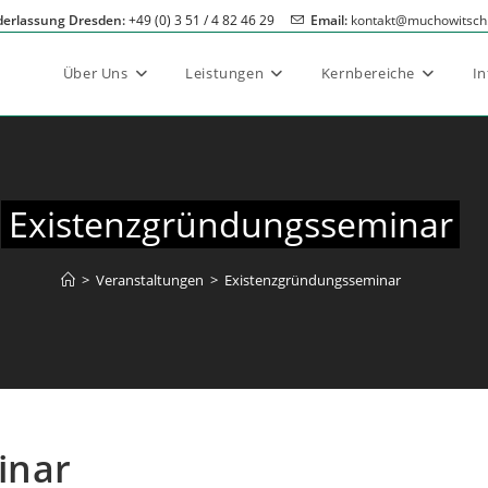
derlassung Dresden:
+49 (0) 3 51 / 4 82 46 29
Email:
kontakt@muchowitsch
Über Uns
Leistungen
Kernbereiche
I
Existenzgründungsseminar
>
Veranstaltungen
>
Existenzgründungsseminar
inar