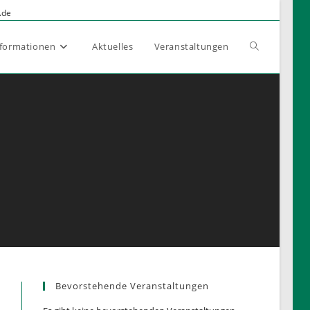
.de
Website-
nformationen
Aktuelles
Veranstaltungen
Suche
umschalten
Bevorstehende Veranstaltungen