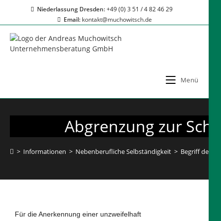
Niederlassung Dresden:
+49 (0) 3 51 / 4 82 46 29
Email:
kontakt@muchowitsch.de
Menü
Abgrenzung zur Schei
>
Informationen
>
Nebenberufliche Selbständigkeit
>
Begriff der N
Für die Anerkennung einer unzweifelhaft