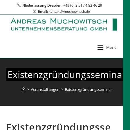
Zum
Niederlassung Dresden:
+49 (0) 3 51 / 4 82 46 29
Inhalt
Email:
kontakt@muchowitsch.de
springen
Menü
Existenzgründungsseminar
>
Veranstaltungen
>
Existenzgründungsseminar
Existenzgründungsse