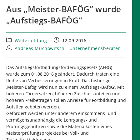
Aus „Meister-BAFÖG“ wurde
„Aufstiegs-BAFÖG“
Beitrags-
Beitrag
Weiterbildung
12.09.2016
Kategorie:
veröffentlicht:
Beitrags-
Andreas Muchowitsch - Unternehmensberater
Autor:
Das Aufstiegsfortbildungsförderungsgesetz (AFBG)
wurde zum 01.08.2016 geändert. Dadurch traten eine
Reihe von Verbesserungen in Kraft. Das bisherige
‚Meister-Bafög‘ wird nun zu einem ‚Aufstiegs-BAföG‘. Mit
höheren Fördersätzen, höheren Zuschussanteilen und
höheren Freibeträgen sollen Anreize für Fortbildung und
Aufstieg geboten werden.
Gefördert werden unter anderem einkommens- und
vermögensunabhängig die Lehrgangs- und
Prüfungsgebühren sowie die Materialkosten eines
Meisterprüfungsprojektes bei Voll- und
Teilzeitfortbildungen.