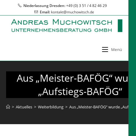
Zum
Niederlassung Dresden:
+49 (0) 3 51 / 4 82 46 29
Inhalt
Email:
kontakt@muchowitsch.de
springen
Menü
Aus „Meister-BAFÖG“ wur
„Aufstiegs-BAFÖG“
>
Aktuelles
>
Weiterbildung
>
Aus „Meister-BAFÖG“ wurde „Aufsti