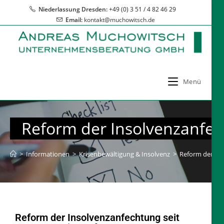
Niederlassung Dresden:
+49 (0) 3 51 / 4 82 46 29
Email:
kontakt@muchowitsch.de
Menü
Reform der Insolvenzanfe
>
Informationen
>
Krisenbewältigung & Insolvenz
>
Reform der In
Reform der Insolvenzanfechtung seit