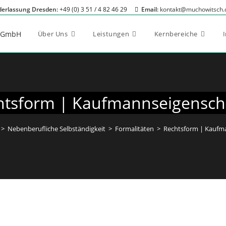
derlassung Dresden:
+49 (0) 3 51 / 4 82 46 29
Email:
kontakt@muchowitsch.
Über Uns
Leistungen
Kernbereiche
htsform | Kaufmannseigensch
>
Nebenberufliche Selbständigkeit
>
Formalitäten
>
Rechtsform | Kaufm