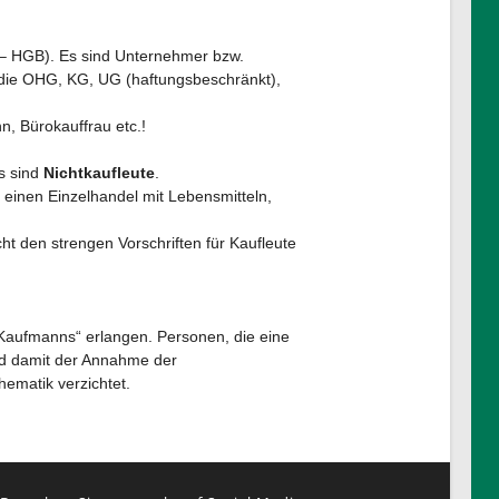
– HGB). Es sind Unternehmer bzw.
 die OHG, KG, UG (haftungsbeschränkt),
, Bürokauffrau etc.!
s sind
Nichtkaufleute
.
 einen Einzelhandel mit Lebensmitteln,
t den strengen Vorschriften für Kaufleute
-Kaufmanns“ erlangen. Personen, die eine
und damit der Annahme der
hematik verzichtet.