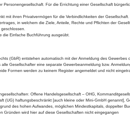
er Personengesellschaft. Für die Errichtung einer Gesellschaft bürger
t mit ihren Privatvermögen für die Verbindlichkeiten der Gesellschaft.
rages, in welchem die Ziele, Anteile, Rechte und Pflichten der Gesells
g- geschlossen.
se die Einfache Buchführung ausgeübt.
chts (GbR) entstehen automatisch mit der Anmeldung des Gewerbes ode
 alle Gesellschafter eine separate Gewerbeanmeldung bzw. Anmeldung d
Beide Formen werden zu keinem Register angemeldet und nicht eingetr
gesellschaften: Offene Handelsgesellschaft – OHG, Kommanditgesellsc
aft (UG) haftungsbeschränkt [auch kleine oder Mini-GmbH genannt], Ge
ufgrund des hohen Aufwandes, möglichen Mindestkapitals, doppelter B
n Gründen wird hier auf diese Gesellschaften nicht eingegangen