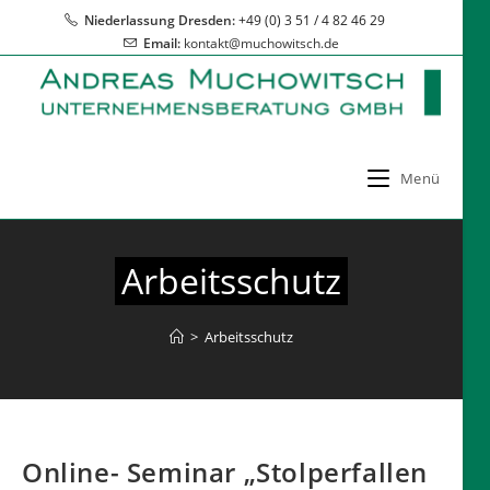
Zum
Niederlassung Dresden:
+49 (0) 3 51 / 4 82 46 29
Inhalt
Email:
kontakt@muchowitsch.de
springen
Menü
Arbeitsschutz
>
Arbeitsschutz
Online- Seminar „Stolperfallen