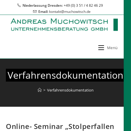
Zum
Niederlassung Dresden:
+49 (0) 3 51 / 4 82 46 29
Inhalt
Email:
kontakt@muchowitsch.de
springen
Menü
Verfahrensdokumentation
>
Verfahrensdokumentation
Online- Seminar „Stolperfallen