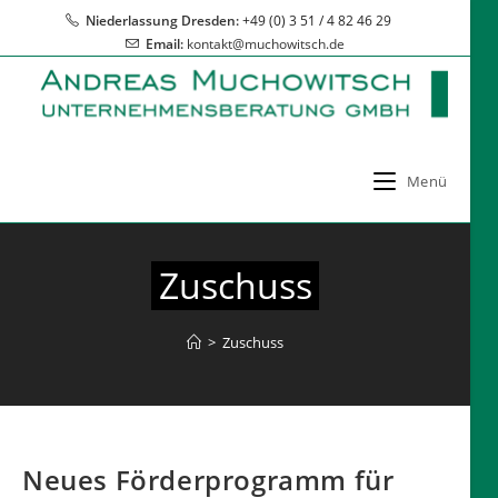
Zum
Niederlassung Dresden:
+49 (0) 3 51 / 4 82 46 29
Inhalt
Email:
kontakt@muchowitsch.de
springen
Menü
Zuschuss
>
Zuschuss
Neues Förderprogramm für