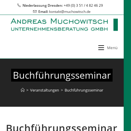
Zum
Niederlassung Dresden:
+49 (0) 3 51 / 4 82 46 29
Inhalt
Email:
kontakt@muchowitsch.de
springen
Menü
Buchführungsseminar
>
Veranstaltungen
>
Buchführungsseminar
Buchführungsseminar