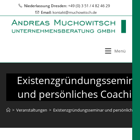
Zum
Niederlassung Dresden:
+49 (0) 3 51 / 4 82 46 29
Inhalt
Email:
kontakt@muchowitsch.de
springen
Menü
Existenzgründungssemina
und persönliches Coachin
>
Veranstaltungen
>
Existenzgründungsseminar und persönliches 