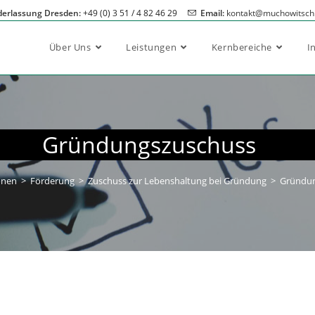
derlassung Dresden:
+49 (0) 3 51 / 4 82 46 29
Email:
kontakt@muchowitsch
Über Uns
Leistungen
Kernbereiche
I
Gründungszuschuss
onen
>
Förderung
>
Zuschuss zur Lebenshaltung bei Gründung
>
Gründun