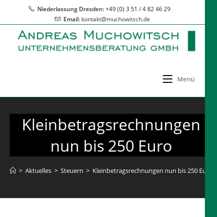
Zum
Niederlassung Dresden:
+49 (0) 3 51 / 4 82 46 29
Inhalt
Email:
kontakt@muchowitsch.de
springen
Menü
Kleinbetragsrechnungen
nun bis 250 Euro
>
Aktuelles
>
Steuern
>
Kleinbetragsrechnungen nun bis 250 Euro