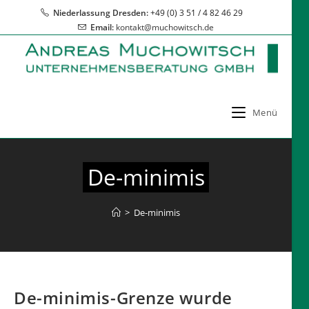
Zum
Niederlassung Dresden:
+49 (0) 3 51 / 4 82 46 29
Inhalt
Email:
kontakt@muchowitsch.de
springen
Menü
De-minimis
>
De-minimis
De-minimis-Grenze wurde