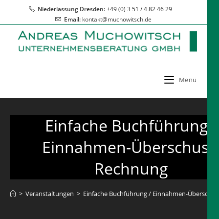
Zum
Niederlassung Dresden:
+49 (0) 3 51 / 4 82 46 29
Inhalt
Email:
kontakt@muchowitsch.de
springen
Menü
Einfache Buchführung /
Einnahmen-Überschuss
Rechnung
>
Veranstaltungen
>
Einfache Buchführung / Einnahmen-Überschu