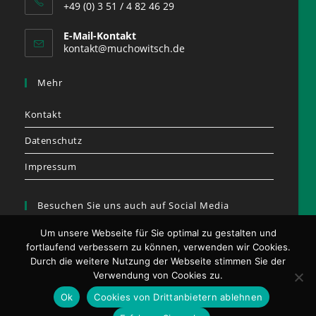
+49 (0) 3 51 / 4 82 46 29
E-Mail-Kontakt
kontakt@muchowitsch.de
Mehr
Kontakt
Datenschutz
Impressum
Besuchen Sie uns auch auf Social Media
Um unsere Webseite für Sie optimal zu gestalten und
fortlaufend verbessern zu können, verwenden wir Cookies.
Durch die weitere Nutzung der Webseite stimmen Sie der
Opens
Opens
Verwendung von Cookies zu.
in
in
Ok
Cookies von Drittanbietern ablehnen
a
a