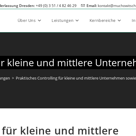
derlassung Dresden:
+49 (0) 3 51 / 4 82 46 29
Email:
kontakt@muchowitsch
Über Uns
Leistungen
Kernbereiche
I
ür kleine und mittlere Untern
ungen
>
Praktisches Controlling für kleine und mittlere Unternehmen sowie
 für kleine und mittlere