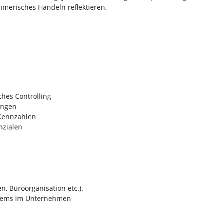
hmerisches Handeln reflektieren.
ches Controlling
ungen
 Kennzahlen
nzialen
 Büroorganisation etc.).
stems im Unternehmen