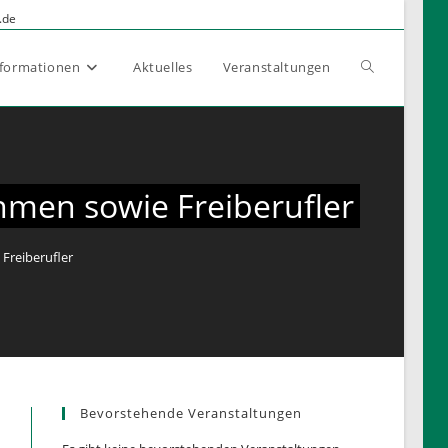
.de
Website-
nformationen
Aktuelles
Veranstaltungen
Suche
ehmen sowie Freiberufler
umschalten
 Freiberufler
Bevorstehende Veranstaltungen